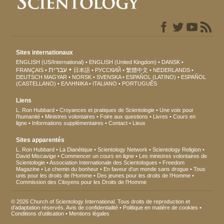
Sites internationaux
ENGLISH (US/International)
ENGLISH (United Kingdom)
DANSK
עברית
FRANÇAIS
日本語
РУССКИЙ
繁體中文
NEDERLANDS
DEUTSCH
MAGYAR
NORSK
SVENSKA
ESPAÑOL (LATINO)
ESPAÑOL
(CASTELLANO)
ΕΛΛΗΝΙΚA
ITALIANO
PORTUGUÊS
Liens
L. Ron Hubbard
Croyances et pratiques de Scientologie
Une voix pour
l’humanité
Ministres volontaires
Foire aux questions
Livres
Cours en
ligne
Informations supplémentaires
Contact
Lieux
Sites apparentés
L. Ron Hubbard
La Dianétique
Scientology Network
Scientology Religion
David Miscavige
Commencer un cours en ligne
Les ministres volontaires de
Scientologie
Association Internationale des Scientologues
Freedom
Magazine
Le chemin du bonheur
En faveur d’un monde sans drogue
Tous
unis pour les droits de l’Homme
Des jeunes pour les droits de l’Homme
Commission des Citoyens pour les Droits de l’Homme
© 2026 Church of Scientology International. Tous droits de reproduction et
d’adaptation réservés.
Avis de confidentialité
•
Politique en matière de cookies
•
Conditions d’utilisation
•
Mentions légales