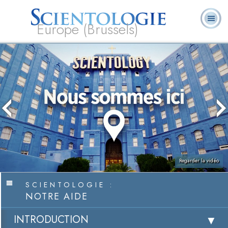
Europe (Brussels)
À
Qu’est-ce que la
Ministres
Foire aux
notre
L. Ron Hubbard
Livres
Scientologie ?
volontaires
questions
sujet
Regarder la vidéo
SCIENTOLOGIE :
NOTRE AIDE
INTRODUCTION