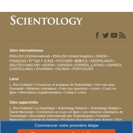
Sites internationaux
ENGLISH (US/International)
ENGLISH (United Kingdom)
DANSK
עברית
FRANÇAIS
日本語
РУССКИЙ
繁體中文
NEDERLANDS
DEUTSCH
MAGYAR
NORSK
SVENSKA
ESPAÑOL (LATINO)
ESPAÑOL
(CASTELLANO)
ΕΛΛΗΝΙΚA
ITALIANO
PORTUGUÊS
Liens
L. Ron Hubbard
Croyances et pratiques de Scientologie
Une voix pour
l’humanité
Ministres volontaires
Foire aux questions
Livres
Cours en
ligne
Informations supplémentaires
Contact
Lieux
Sites apparentés
L. Ron Hubbard
La Dianétique
Scientology Network
Scientology Religion
David Miscavige
Commencer un cours en ligne
Les ministres volontaires de
Scientologie
Association Internationale des Scientologues
Freedom
Magazine
Le chemin du bonheur
En faveur d’un monde sans drogue
Tous
unis pour les droits de l’Homme
Des jeunes pour les droits de l’Homme
Commencer votre première étape
Commission des Citoyens pour les Droits de l’Homme