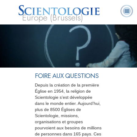
Europe (Brussels)
À
Qu’est-ce que la
Ministres
Foire aux
notre
L. Ron Hubbard
Livres
Scientologie ?
volontaires
questions
sujet
FOIRE AUX QUESTIONS
Depuis la création de la première
Église en 1954, la religion de
Scientologie s’est développée
dans le monde entier. Aujourd’hui,
plus de 8500 Églises de
Scientologie, missions,
organisations et groupes
pourvoient aux besoins de millions
de personnes dans 165 pays. Ces