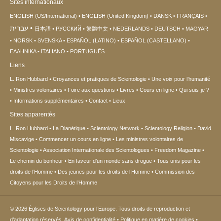
Sites internationaux
ENGLISH (US/International)
ENGLISH (United Kingdom)
DANSK
FRANÇAIS
עברית
日本語
РУССКИЙ
繁體中文
NEDERLANDS
DEUTSCH
MAGYAR
NORSK
SVENSKA
ESPAÑOL (LATINO)
ESPAÑOL (CASTELLANO)
ΕΛΛΗΝΙΚA
ITALIANO
PORTUGUÊS
Liens
L. Ron Hubbard
Croyances et pratiques de Scientologie
Une voix pour l’humanité
Ministres volontaires
Foire aux questions
Livres
Cours en ligne
Qui suis-je ?
Informations supplémentaires
Contact
Lieux
Sites apparentés
L. Ron Hubbard
La Dianétique
Scientology Network
Scientology Religion
David
Miscavige
Commencer un cours en ligne
Les ministres volontaires de
Scientologie
Association Internationale des Scientologues
Freedom Magazine
Le chemin du bonheur
En faveur d’un monde sans drogue
Tous unis pour les
droits de l’Homme
Des jeunes pour les droits de l’Homme
Commission des
Citoyens pour les Droits de l’Homme
© 2026
Églises de Scientology pour l’Europe.
Tous droits de reproduction et
d’adaptation réservés.
Avis de confidentialité
•
Politique en matière de cookies
•