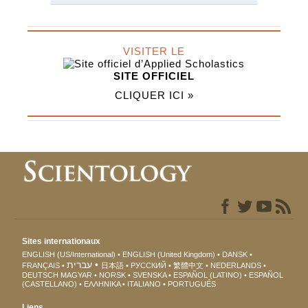
VISITER LE
SITE OFFICIEL
CLIQUER ICI »
Sites internationaux
ENGLISH (US/International)
ENGLISH (United Kingdom)
DANSK
עברית
FRANÇAIS
日本語
РУССКИЙ
繁體中文
NEDERLANDS
DEUTSCH
MAGYAR
NORSK
SVENSKA
ESPAÑOL (LATINO)
ESPAÑOL
(CASTELLANO)
ΕΛΛΗΝΙΚA
ITALIANO
PORTUGUÊS
Liens