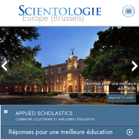
Europe (Brussels)
À
Qu’est-ce que la
Ministres
Foire aux
notre
L. Ron Hubbard
Livres
Scientologie ?
volontaires
questions
sujet
Réponses pour une meilleure
éducation
Regarder la vidéo
APPLIED SCHOLASTICS
COMBATTRE L’ILLETTRISME ET AMÉLIORER L’ÉDUCATION
Réponses pour une meilleure éducation