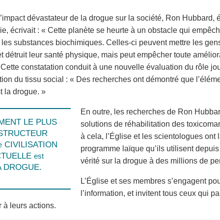
’impact dévastateur de la drogue sur la société, Ron Hubbard, é
e, écrivait : « Cette planète se heurte à un obstacle qui empêche 
 les substances biochimiques. Celles-ci peuvent mettre les ge
 détruit leur santé physique, mais peut empêcher toute améliora
 » Cette constatation conduit à une nouvelle évaluation du rôle j
ion du tissu social : « Des recherches ont démontré que l’élémen
t la drogue. »
En outre, les recherches de Ron Hubbar
ÉMENT LE PLUS
solutions de réhabilitation des toxicom
STRUCTEUR
à cela, l’Église et les scientologues ont 
CIVILISATION
e
programme laïque qu’ils utilisent depuis 
CTUELLE
est
vérité sur la drogue à des millions de p
A DROGUE.
L’Église et ses membres s’engagent pou
l’information, et invitent tous ceux qui 
r à leurs actions.