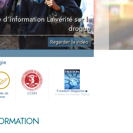
’information La vérité sur la
drogue
Regarder la vidéo
gie
Freedom Magazine
▶
its de
CCDH
A Voice for Human Rights
mme
FORMATION