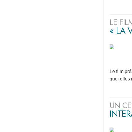
LE FI
« LA 
Le film pr
quoi elles
UN CE
INTER