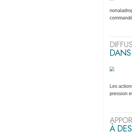
nonaladrog
commandés
DIFFU
DANS
Les action
pression e
APPOR
À DES