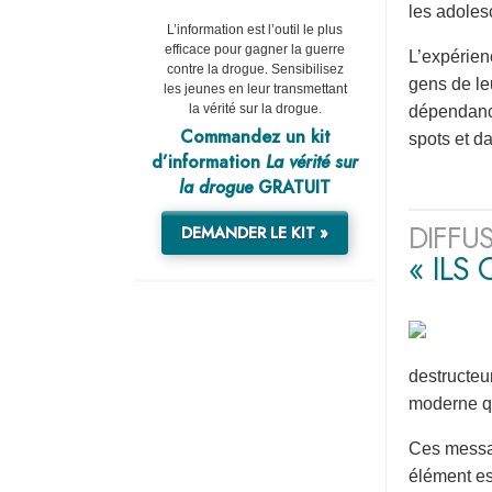
les adoles
L’information est l’outil le plus
efficace pour gagner la guerre
L’expérien
contre la drogue. Sensibilisez
gens de leu
les jeunes en leur transmettant
la vérité sur la drogue.
dépendance 
Commandez un kit
spots et d
d’information
La vérité sur
la drogue
GRATUIT
DIFFU
DEMANDER LE KIT »
« ILS
destructeu
moderne qu
Ces messag
élément es