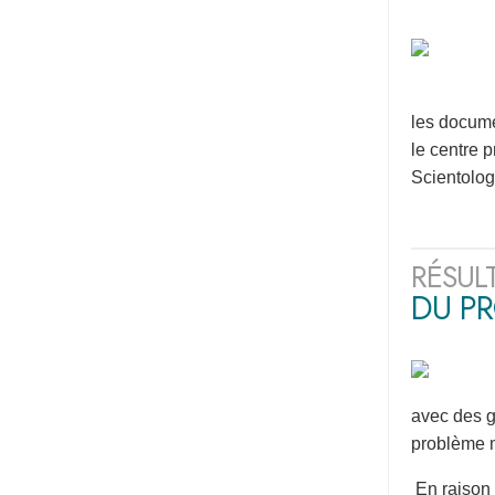
les docume
le centre 
Scientolog
RÉSUL
DU P
avec des g
problème m
En raison 