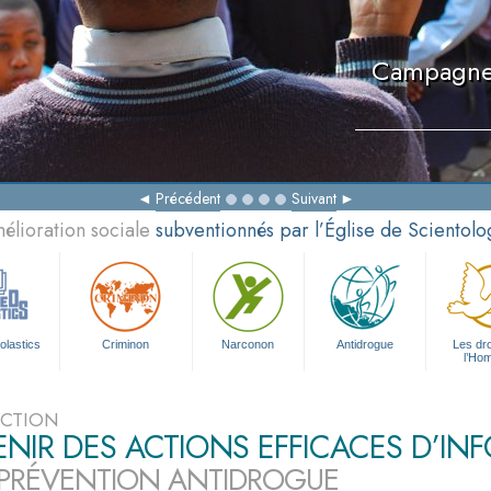
Campagne d
Précédent
Suivant
élioration sociale
subventionnés par l’Église de Scientolo
olastics
Criminon
Narconon
Antidrogue
Les dro
l’Ho
CTION
NIR DES ACTIONS EFFICACES D’IN
 PRÉVENTION ANTIDROGUE