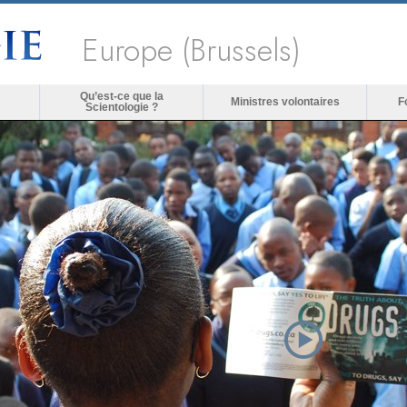
Europe (Brussels)
Qu’est-ce que la
Ministres volontaires
F
Scientologie ?