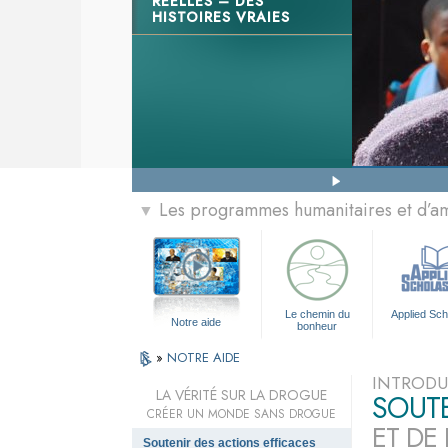
RÉELLES – DES
HISTOIRES VRAIES
Les programmes humanitaires et d’am
▼
Le chemin du
Applied Sch
Notre aide
bonheur
»
NOTRE AIDE
INTRODU
LA VÉRITÉ SUR LA DROGUE
SOUTE
CRÉER UN MONDE SANS DROGUE
ET DE
Soutenir des actions efficaces