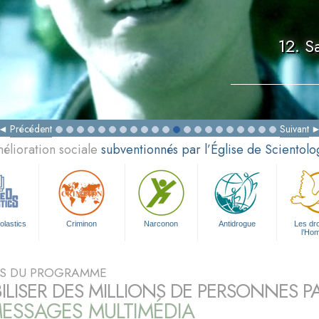
12. S
Précédent
Suivant
élioration sociale
subventionnés par l’Église de Scientolo
olastics
Criminon
Narconon
Antidrogue
Les dro
l’Ho
S DU PROGRAMME
BILISER DES MILLIONS DE PERSONNES P
ESSAGES MULTIMÉDIA