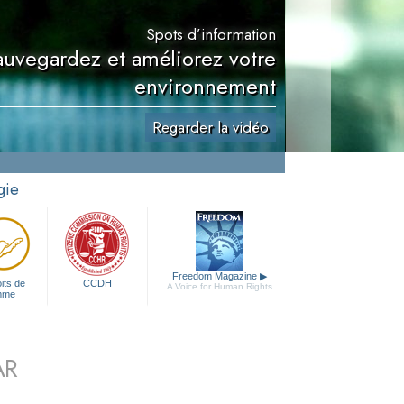
Spots d’information
auvegardez et améliorez votre
environnement
Regarder la vidéo
gie
Freedom Magazine
▶
its de
CCDH
A Voice for Human Rights
mme
AR