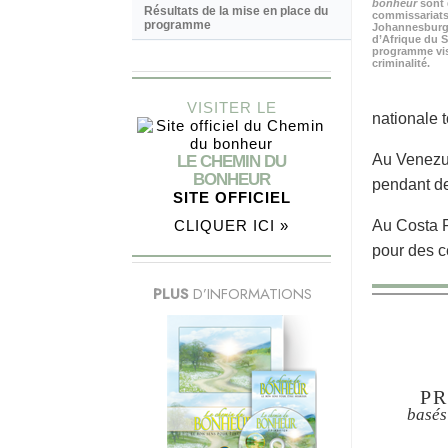
bonheur
sont 
Résultats de la mise en place du
commissariats
programme
Johannesburg, 
d’Afrique du S
programme visa
criminalité.
VISITER LE
nationale 
Au Venezue
LE CHEMIN DU
BONHEUR
pendant de
SITE OFFICIEL
Au Costa R
CLIQUER ICI »
pour des c
PLUS
D’INFORMATIONS
PR
basés