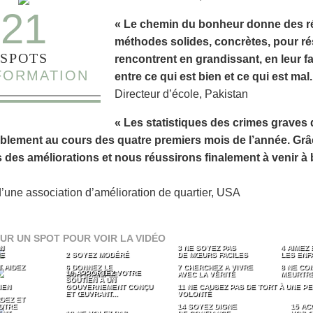
21
« Le chemin du bonheur donne des rés
méthodes solides, concrètes, pour ré
SPOTS
rencontrent en grandissant, en leur f
NFORMATION
entre ce qui est bien et ce qui est mal.
Directeur d’école, Pakistan
« Les statistiques des crimes graves 
blement au cours des quatre premiers mois de l’année. Gr
 des améliorations et nous réussirons finalement à venir à 
d’une association d’amélioration de quartier, USA
UR UN SPOT POUR VOIR LA VIDÉO
N
3 NE SOYEZ PAS
4 AIMEZ 
ME
2 SOYEZ MODÉRÉ
DE MŒURS FACILES
LES ENF
 AIDEZ
6 DONNEZ LE
7 CHERCHEZ A VIVRE
8 NE CO
10 APPORTEZ VOTRE
BON EXEMPLE
AVEC LA VÉRITÉ
MEURTR
SOUTIEN À UN
IEN
GOUVERNEMENT CONÇU
11 NE CAUSEZ PAS DE TORT À UNE 
ET ŒUVRANT...
VOLONTÉ
DEZ ET
OTRE
14 SOYEZ DIGNE
15 AC