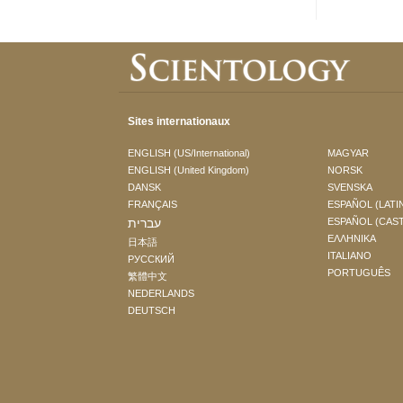
Sites internationaux
ENGLISH (US/International)
MAGYAR
ENGLISH (United Kingdom)
NORSK
DANSK
SVENSKA
FRANÇAIS
ESPAÑOL (LATI
עברית
ESPAÑOL (CAS
ΕΛΛΗΝΙΚA
日本語
ITALIANO
РУССКИЙ
PORTUGUÊS
繁體中文
NEDERLANDS
DEUTSCH