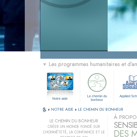
Les programmes humanitaires et d’am
▼
Le chemin du
Applied Sch
Notre aide
bonheur
»
NOTRE AIDE
»
LE CHEMIN DU BONHEUR
À PROPO
LE CHEMIN DU BONHEUR
SENSI
CRÉER UN MONDE FONDÉ SUR
DES M
L’HONNÊTETÉ, LA CONFIANCE ET LE