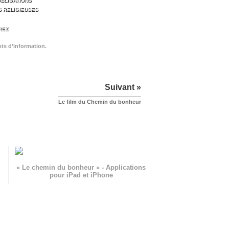
BLIGATIONS
S RELIGIEUSES
REZ
ots d’information.
Suivant »
Le film du Chemin du bonheur
« Le chemin du bonheur » - Applications
pour iPad et iPhone