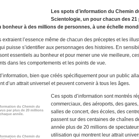
Les spots d’information du Chemin du
Scientologie, un pour chacun des 21 p
 bonheur à des millions de personnes, à une échelle mondi
 extraient l’essence même de chacun des préceptes et les illust
qui puisse s’identifier aux personnages des histoires. En sensib
sont essentiels au bonheur et pour mener une vie meilleure, ce
s dans les comportements et les points de vue.
d’information, bien que créés spécifiquement pour un public al
nt d’un attrait universel et peuvent convenir à tous les âges.
Ces spots d’information sont montrés r
commerciaux, des aéroports, des gares,
nformation du
Chemin du
vus par plus de 20 millions
salles de concert, des écoles, des cent
chaque année.
passent sur des centaines de chaînes de
année plus de 20 millions de spectateur
utilisation qui montrent leur attrait univer
nformation du
Chemin du