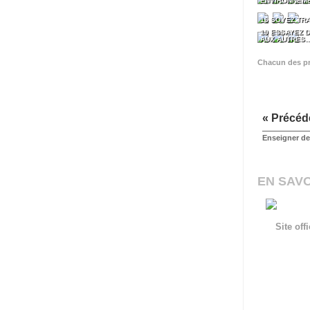
ENVIRONNEM
16 SOYEZ TR
19 ESSAYEZ D
AUX AUTRES
Chacun des pr
« Précéd
Enseigner des
EN SAVO
Site of