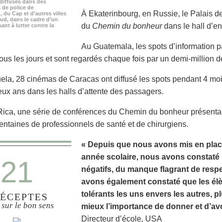
diffusés dans des
 de police de
À Ekaterinbourg, en Russie, le Palais de 
du Cap et d’autres villes
ud, dans le cadre d’un
du
Chemin du bonheur
dans le hall d’en
nt à lutter contre la
Au Guatemala, les spots d’information p
tous les jours et sont regardés chaque fois par un demi-million 
la, 28 cinémas de Caracas ont diffusé les spots pendant 4 mois
ux ans dans les halls d’attente des passagers.
ica, une série de conférences du Chemin du bonheur présentant
entaines de professionnels de santé et de chirurgiens.
« Depuis que nous avons mis en plac
année scolaire, nous avons constat
21
négatifs, du manque flagrant de respe
avons également constaté que les élè
tolérants les uns envers les autres, 
ÉCEPTES
 sur le bon sens
mieux l’importance de donner et d’avo
Directeur d’école, USA