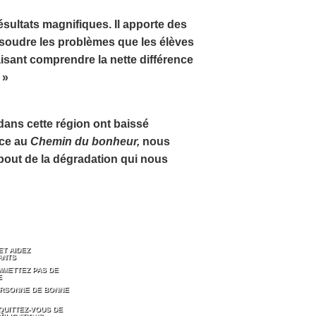
ultats magnifiques. Il apporte des
soudre les problèmes que les élèves
aisant comprendre la nette différence
 »
dans cette région ont baissé
âce au
Chemin du bonheur,
nous
bout de la dégradation qui nous
ET AIDEZ
ANTS
MMETTEZ PAS DE
E
PERSONNE DE BONNE
QUITTEZ-VOUS DE