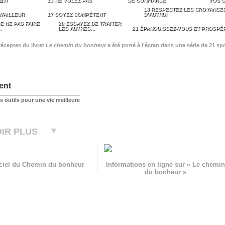
ENT
13 NE VOLEZ PAS
DE CONFIANCE
VOS O
18 RESPECTEZ LES CROYANCE
AVAILLEUR
17 SOYEZ COMPÉTENT
D’AUTRUI
E NE PAS FAIRE
20 ESSAYEZ DE TRAITER
…
LES AUTRES...
21 ÉPANOUISSEZ-VOUS ET PROSPÉ
éceptes du livret
Le chemin du bonheur
a été porté à l’écran dans une série de 21 sp
ent
 outils pour une vie meilleure
IR PLUS
ficiel du Chemin du bonheur
Informations en ligne sur « Le chemin
du bonheur »