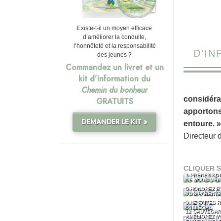
Existe-t-il un moyen efficace
d’améliorer la conduite,
l’honnêteté et la responsabilité
D’I
des jeunes ?
Commandez un livret et un
kit d’information du
Chemin du bonheur
considéra
GRATUITS
apportons
DEMANDER LE KIT »
entoure. »
Directeur 
CLIQUER S
1 PRENEZ SOI
DE VOUS-MÊ
5 HONOREZ ET
VOS PARENTS
9 NE FAITES R
D’ILLÉGAL
12 SAUVEGAR
AMÉLIOREZ V