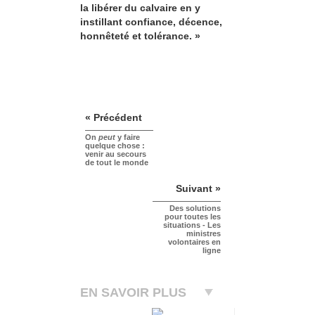
la libérer du calvaire en y
instillant confiance, décence,
honnêteté et tolérance. »
« Précédent
On
peut
y faire
quelque chose :
venir au secours
de tout le monde
Suivant »
Des solutions
pour toutes les
situations - Les
ministres
volontaires en
ligne
EN SAVOIR PLUS