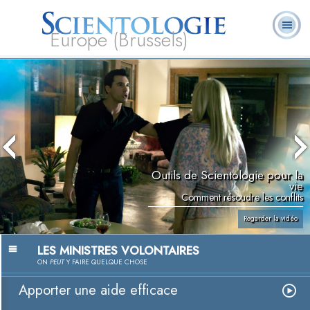
Europe (Brussels)
À
Qu’est-ce que la
Ministres
Foire aux
notre
L. Ron Hubbard
Livres
Scientologie ?
volontaires
questions
sujet
Outils de Scientologie pour la
vie
Comment résoudre les conflits
Regarder la vidéo
LES MINISTRES VOLONTAIRES
ON
PEUT
Y FAIRE QUELQUE CHOSE
Apporter une aide efficace