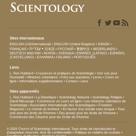
Sites internationaux
ENGLISH (US/International)
ENGLISH (United Kingdom)
DANSK
עברית
FRANÇAIS
日本語
РУССКИЙ
繁體中文
NEDERLANDS
DEUTSCH
MAGYAR
NORSK
SVENSKA
ESPAÑOL (LATINO)
ESPAÑOL
(CASTELLANO)
ΕΛΛΗΝΙΚA
ITALIANO
PORTUGUÊS
Liens
L. Ron Hubbard
Croyances et pratiques de Scientologie
Une voix pour
l’humanité
Ministres volontaires
Foire aux questions
Livres
Cours en
ligne
Informations supplémentaires
Contact
Lieux
Sites apparentés
L. Ron Hubbard
La Dianétique
Scientology Network
Scientology Religion
David Miscavige
Commencer un cours en ligne
Les ministres volontaires de
Scientologie
Association Internationale des Scientologues
Freedom
Magazine
Le chemin du bonheur
En faveur d’un monde sans drogue
Tous
unis pour les droits de l’Homme
Des jeunes pour les droits de l’Homme
Commission des Citoyens pour les Droits de l’Homme
© 2026 Church of Scientology International. Tous droits de reproduction et
d’adaptation réservés.
Avis de confidentialité
•
Politique en matière de cookies
•