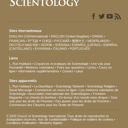
Sites internationaux
ENGLISH (US/International)
ENGLISH (United Kingdom)
DANSK
עברית
FRANÇAIS
日本語
РУССКИЙ
繁體中文
NEDERLANDS
DEUTSCH
MAGYAR
NORSK
SVENSKA
ESPAÑOL (LATINO)
ESPAÑOL
(CASTELLANO)
ΕΛΛΗΝΙΚA
ITALIANO
PORTUGUÊS
Liens
L. Ron Hubbard
Croyances et pratiques de Scientologie
Une voix pour
l’humanité
Ministres volontaires
Foire aux questions
Livres
Cours en
ligne
Informations supplémentaires
Contact
Lieux
Sites apparentés
L. Ron Hubbard
La Dianétique
Scientology Network
Scientology Religion
David Miscavige
Commencer un cours en ligne
Les ministres volontaires de
Scientologie
Association Internationale des Scientologues
Freedom
Magazine
Le chemin du bonheur
En faveur d’un monde sans drogue
Tous
unis pour les droits de l’Homme
Des jeunes pour les droits de l’Homme
Commission des Citoyens pour les Droits de l’Homme
© 2026 Church of Scientology International. Tous droits de reproduction et
d’adaptation réservés.
Avis de confidentialité
•
Politique en matière de cookies
•
Conditions d’utilisation
•
Mentions légales