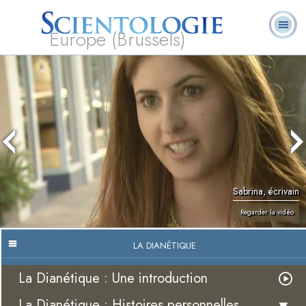
Europe (Brussels)
À
Qu’est-ce que la
Ministres
Foire aux
notre
L. Ron Hubbard
Livres
Scientologie ?
volontaires
questions
sujet
Sabrina, écrivain
Regarder la vidéo
LA DIANÉTIQUE
La Dianétique : Une introduction
La Dianétique : Histoires personnelles