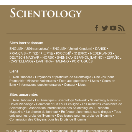
Sites internationaux
ENGLISH (US/International)
ENGLISH (United Kingdom)
DANSK
עברית
FRANÇAIS
日本語
РУССКИЙ
繁體中文
NEDERLANDS
DEUTSCH
MAGYAR
NORSK
SVENSKA
ESPAÑOL (LATINO)
ESPAÑOL
(CASTELLANO)
ΕΛΛΗΝΙΚA
ITALIANO
PORTUGUÊS
Liens
L. Ron Hubbard
Croyances et pratiques de Scientologie
Une voix pour
l’humanité
Ministres volontaires
Foire aux questions
Livres
Cours en
ligne
Informations supplémentaires
Contact
Lieux
Sites apparentés
L. Ron Hubbard
La Dianétique
Scientology Network
Scientology Religion
David Miscavige
Commencer un cours en ligne
Les ministres volontaires de
Scientologie
Association Internationale des Scientologues
Freedom
Magazine
Le chemin du bonheur
En faveur d’un monde sans drogue
Tous
unis pour les droits de l’Homme
Des jeunes pour les droits de l’Homme
Commission des Citoyens pour les Droits de l’Homme
© 2026 Church of Scientology International. Tous droits de reproduction et