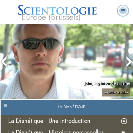
Europe (Brussels)
À
Qu’est-ce que la
Ministres
Foire aux
notre
L. Ron Hubbard
Livres
Scientologie ?
volontaires
questions
sujet
John, ingénieur de système
Regarder la vidéo
LA DIANÉTIQUE
La Dianétique : Une introduction
La Dianétique : Histoires personnelles