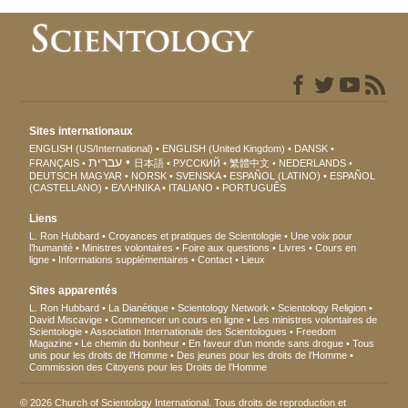
Sites internationaux
ENGLISH (US/International)
ENGLISH (United Kingdom)
DANSK
עברית
FRANÇAIS
日本語
РУССКИЙ
繁體中文
NEDERLANDS
DEUTSCH
MAGYAR
NORSK
SVENSKA
ESPAÑOL (LATINO)
ESPAÑOL
(CASTELLANO)
ΕΛΛΗΝΙΚA
ITALIANO
PORTUGUÊS
Liens
L. Ron Hubbard
Croyances et pratiques de Scientologie
Une voix pour
l’humanité
Ministres volontaires
Foire aux questions
Livres
Cours en
ligne
Informations supplémentaires
Contact
Lieux
Sites apparentés
L. Ron Hubbard
La Dianétique
Scientology Network
Scientology Religion
David Miscavige
Commencer un cours en ligne
Les ministres volontaires de
Scientologie
Association Internationale des Scientologues
Freedom
Magazine
Le chemin du bonheur
En faveur d’un monde sans drogue
Tous
unis pour les droits de l’Homme
Des jeunes pour les droits de l’Homme
Commission des Citoyens pour les Droits de l’Homme
© 2026 Church of Scientology International. Tous droits de reproduction et