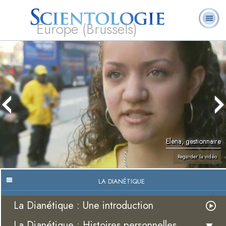
Europe (Brussels)
À
Qu’est-ce que la
Ministres
Foire aux
notre
L. Ron Hubbard
Livres
Scientologie ?
volontaires
questions
sujet
Elena, gestionnaire
Regarder la vidéo
LA DIANÉTIQUE
La Dianétique : Une introduction
La Dianétique : Histoires personnelles