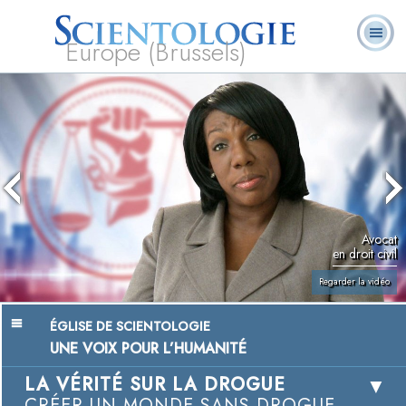
Europe (Brussels)
À
Qu’est-ce que la
Ministres
Foire aux
notre
L. Ron Hubbard
Livres
Scientologie ?
volontaires
questions
sujet
Avocat
en droit civil
Regarder la vidéo
ÉGLISE DE SCIENTOLOGIE
UNE VOIX POUR L’HUMANITÉ
LA VÉRITÉ SUR LA DROGUE
CRÉER UN MONDE SANS DROGUE