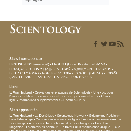
Sites internationaux
ENGLISH (US/International)
ENGLISH (United Kingdom)
DANSK
עברית
FRANÇAIS
日本語
РУССКИЙ
繁體中文
NEDERLANDS
DEUTSCH
MAGYAR
NORSK
SVENSKA
ESPAÑOL (LATINO)
ESPAÑOL
(CASTELLANO)
ΕΛΛΗΝΙΚA
ITALIANO
PORTUGUÊS
Liens
L. Ron Hubbard
Croyances et pratiques de Scientologie
Une voix pour
l’humanité
Ministres volontaires
Foire aux questions
Livres
Cours en
ligne
Informations supplémentaires
Contact
Lieux
Sites apparentés
L. Ron Hubbard
La Dianétique
Scientology Network
Scientology Religion
David Miscavige
Commencer un cours en ligne
Les ministres volontaires de
Scientologie
Association Internationale des Scientologues
Freedom
Magazine
Le chemin du bonheur
En faveur d’un monde sans drogue
Tous
unis pour les droits de l’Homme
Des jeunes pour les droits de l’Homme