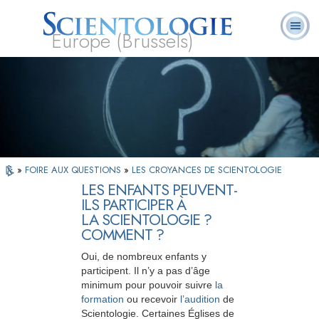
Europe (Brussels)
À
Qu’est-ce que la
Ministres
Foire aux
notre
L. Ron Hubbard
Livres
Scientologie ?
volontaires
questions
sujet
»
FOIRE AUX QUESTIONS
»
LES CROYANCES DE SCIENTOLOGIE
LES ENFANTS PEUVENT-
ILS PARTICIPER À
LA SCIENTOLOGIE ?
COMMENT ?
Oui, de nombreux enfants y
participent. Il n’y a pas d’âge
minimum pour pouvoir suivre
la
formation
ou recevoir
l’audition
de
Scientologie. Certaines Églises de