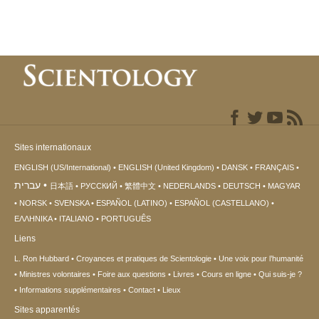
Sites internationaux
ENGLISH (US/International)
ENGLISH (United Kingdom)
DANSK
FRANÇAIS
עברית
日本語
РУССКИЙ
繁體中文
NEDERLANDS
DEUTSCH
MAGYAR
NORSK
SVENSKA
ESPAÑOL (LATINO)
ESPAÑOL (CASTELLANO)
ΕΛΛΗΝΙΚA
ITALIANO
PORTUGUÊS
Liens
L. Ron Hubbard
Croyances et pratiques de Scientologie
Une voix pour l’humanité
Ministres volontaires
Foire aux questions
Livres
Cours en ligne
Qui suis-je ?
Informations supplémentaires
Contact
Lieux
Sites apparentés