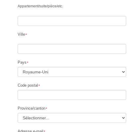
Appartement
/
suite
/
pièce
/
etc.
Ville
Pays
Code postal
Province/canton
Adresse e-mail