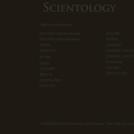
Sites internationaux
ENGLISH (US/International)
MAGYAR
ENGLISH (United Kingdom)
NORSK
DANSK
SVENSKA
FRANÇAIS
ESPAÑOL (LATIN
עברית
ESPAÑOL (CAST
ΕΛΛΗΝΙΚA
日本語
ITALIANO
РУССКИЙ
PORTUGUÊS
繁體中文
NEDERLANDS
DEUTSCH
© 2026
Églises de Scientology pour l’Europe.
Tous droits de repr