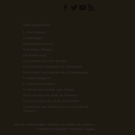
Sites apparentés
L. Ron Hubbard
La Dianétique
Scientology Network
Scientology Religion
David Miscavige
Commencer un cours en ligne
Les ministres volontaires de Scientologie
Association Internationale des Scientologues
Freedom Magazine
Le chemin du bonheur
En faveur d’un monde sans drogue
Tous unis pour les droits de l’Homme
Des jeunes pour les droits de l’Homme
Commission des Citoyens pour les Droits de
l’Homme
Avis de confidentialité
•
Politique en matière de cookies
•
Conditions d’utilisation
•
Mentions légales