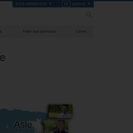
SITES APPARENTÉS
FR
LANGUE
e
Foire aux questions
Livres
Antécédents et principes de base
Livres pour débutants
e
À l’intérieur d’une église
Livres audio
L’organisation de la Scientologie
conférences d’introduction
Films