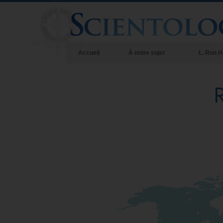
Accueil
À notre sujet
L. Ron 