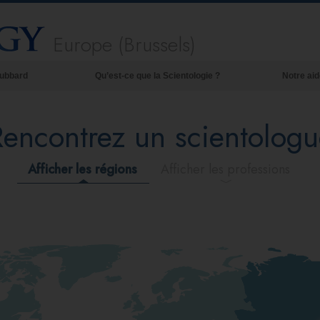
Europe (Brussels)
Hubbard
Qu’est-ce que la Scientologie ?
Notre aid
Croyances et pratiques
Rencontrez un scientologu
Credos et Codes de Scientologie
Les scientologues et la Scientologie
Afficher les régions
Afficher les professions
Rencontrez un scientologue
À l’intérieur d’une église
Les principes de base de la Scientologie
La Dianétique : Une introduction
Amour et haine –
Qu’est-ce que la grandeur ?