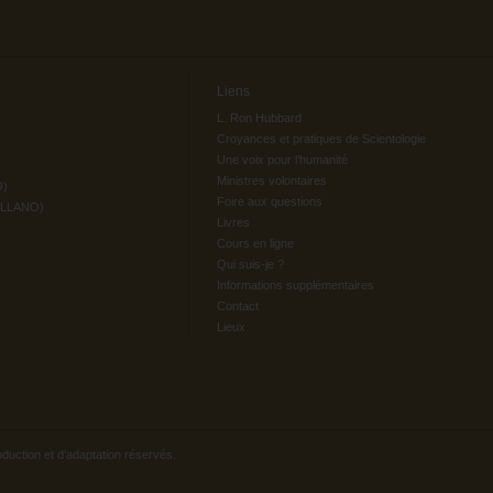
Liens
L. Ron Hubbard
Croyances et pratiques de Scientologie
Une voix pour l’humanité
Ministres volontaires
O)
Foire aux questions
ELLANO)
Livres
Cours en ligne
Qui suis-je ?
Informations supplémentaires
Contact
Lieux
oduction et d’adaptation réservés.