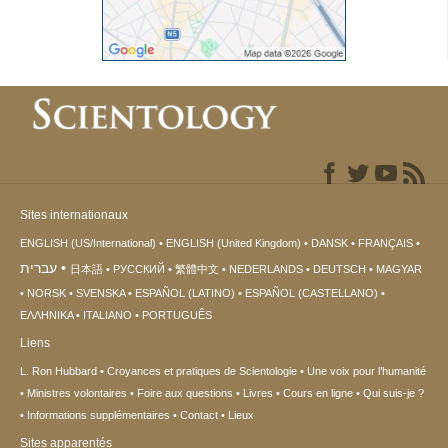
Sites internationaux
ENGLISH (US/International)
ENGLISH (United Kingdom)
DANSK
FRANÇAIS
עברית
日本語
РУССКИЙ
繁體中文
NEDERLANDS
DEUTSCH
MAGYAR
NORSK
SVENSKA
ESPAÑOL (LATINO)
ESPAÑOL (CASTELLANO)
ΕΛΛΗΝΙΚA
ITALIANO
PORTUGUÊS
Liens
L. Ron Hubbard
Croyances et pratiques de Scientologie
Une voix pour l’humanité
Ministres volontaires
Foire aux questions
Livres
Cours en ligne
Qui suis-je ?
Informations supplémentaires
Contact
Lieux
Sites apparentés