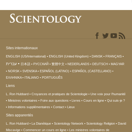
Sites internationaux
ENGLISH (US/International)
ENGLISH (United Kingdom)
DANSK
FRANÇAIS
עברית
日本語
РУССКИЙ
繁體中文
NEDERLANDS
DEUTSCH
MAGYAR
NORSK
SVENSKA
ESPAÑOL (LATINO)
ESPAÑOL (CASTELLANO)
ΕΛΛΗΝΙΚA
ITALIANO
PORTUGUÊS
Liens
L. Ron Hubbard
Croyances et pratiques de Scientologie
Une voix pour l’humanité
Ministres volontaires
Foire aux questions
Livres
Cours en ligne
Qui suis-je ?
Informations supplémentaires
Contact
Lieux
Sites apparentés
L. Ron Hubbard
La Dianétique
Scientology Network
Scientology Religion
David
Miscavige
Commencer un cours en ligne
Les ministres volontaires de