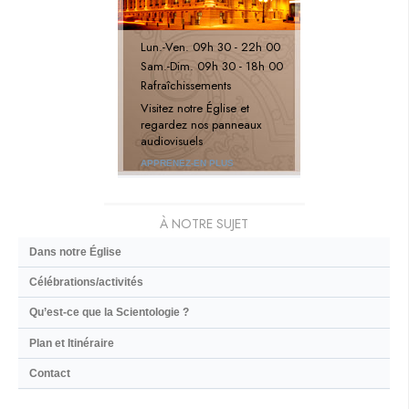
Lun.
-
Ven.
09h 30 - 22h 00
Sam.
-
Dim.
09h 30 - 18h 00
Rafraîchissements
Visitez notre Église et
regardez nos panneaux
audiovisuels
APPRENEZ-EN PLUS
À NOTRE SUJET
Dans notre Église
Célébrations/activités
Qu’est-ce que la Scientologie ?
Plan et Itinéraire
Contact